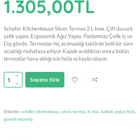
1.305,00TL
Schafer Kitchenhouse Silver Termos 2 L-Inox. Çift duvarlı
çelik yapısı. Ergonomik Ağız Yapısı. Paslanmaz Çelik İç ve
Dış gövde. Termoslar hiç acılmadığı taktirde belli bir süre
sıcaklığı muhafaza ediyor.Kapak acıldıktan sonra bütün
termoslar hava aldığı icin hızla ısı kaybı oluyor.
Sepete Ekle
Etiketler:
schafer
,
kitchenhouse
,
silver
,
termos
,
lt-ınox
,
kaliteli
,
uygun fiyat
,
güvenli alışveriş