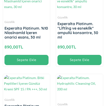
Güzellik
Güzellik
Experalta Platinum.
Experalta Platinum. %10
"Lİftİng ve esneklİk"
Nİasİnamİd İçeren
ampullü konsantre, 30
onarici esans, 30 ml
ml
890,00TL
890,00TL
Sepete Ekle
Sepete Ekle
Güzellik
Güzellik