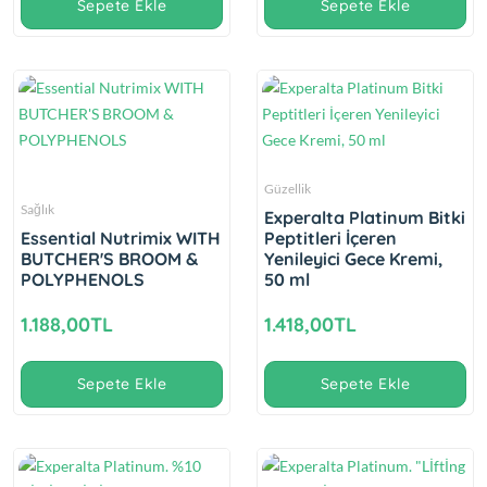
Sepete Ekle
Sepete Ekle
Güzellik
Sağlık
Experalta Platinum Bitki
Essential Nutrimix WITH
Peptitleri İçeren
BUTCHER'S BROOM &
Yenileyici Gece Kremi,
POLYPHENOLS
50 ml
1.188,00TL
1.418,00TL
Sepete Ekle
Sepete Ekle