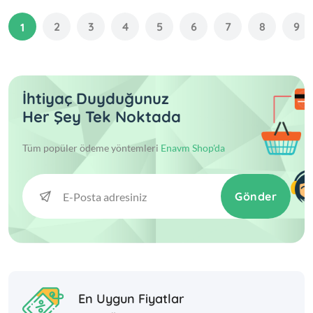
2
3
4
5
6
7
8
9
1
İhtiyaç Duyduğunuz
Her Şey Tek Noktada
Tüm popüler ödeme yöntemleri
Enavm Shop'da
Gönder
En Uygun Fiyatlar