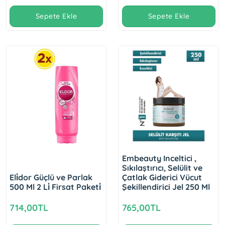
Sepete Ekle
Sepete Ekle
Embeauty Inceltici ,
Sıkılaştırıcı, Selülit ve
Eli̇dor Güçlü ve Parlak
Çatlak Giderici Vücut
500 Ml 2 Li̇ Firsat Paketi̇
Şekillendirici Jel 250 Ml
714,00TL
765,00TL