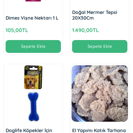
Doğal Mermer Tepsi
Dimes Vişne Nektarı 1 L
20X30Cm
105,00TL
1.490,00TL
Sepete Ekle
Sepete Ekle
Doglife Köpekler İçin
El Yapımı Katık Tarhana