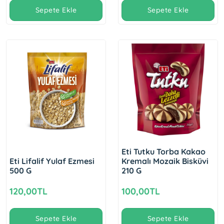
Sepete Ekle
Sepete Ekle
Eti Tutku Torba Kakao
Eti Lifalif Yulaf Ezmesi
Kremalı Mozaik Bisküvi
500 G
210 G
120,00TL
100,00TL
Sepete Ekle
Sepete Ekle