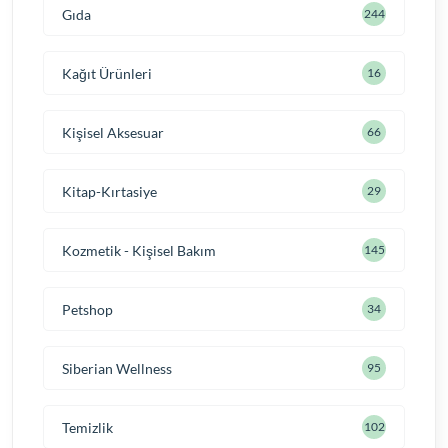
Gıda
244
Kağıt Ürünleri
16
Kişisel Aksesuar
66
Kitap-Kırtasiye
29
Kozmetik - Kişisel Bakım
145
Petshop
34
Siberian Wellness
95
Temizlik
102