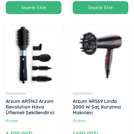
Sepete Ekle
Sepete Ekle
Kişisel Bakım
Kişisel Bakım
Arzum AR5162 Arzum
Arzum AR569 Linda
Revolution Hava
2000 W Saç Kurutma
Üflemeli Şekillendirici
Makinesi
Arzum
Arzum
4.300,00TL
1.650,00TL