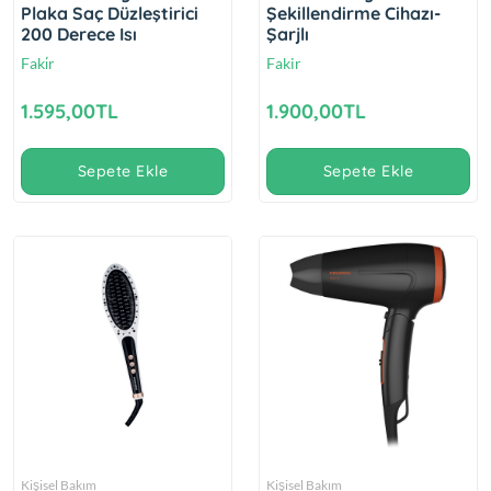
Plaka Saç Düzleştirici
Şekillendirme Cihazı-
200 Derece Isı
Şarjlı
Faki̇r
Fakir
1.595,00TL
1.900,00TL
Sepete Ekle
Sepete Ekle
Kişisel Bakım
Kişisel Bakım