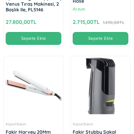
Rose
Venus Tıraş Makinesi, 2
Arzum
Başlık Ile, PL5146
27.800,00TL
2.715,00TL
1.690,00TL
Sepete Ekle
Sepete Ekle
Kişisel Bakım
Kişisel Bakım
Fakir Harvey 20Mm
Fakir Stubby Sakal