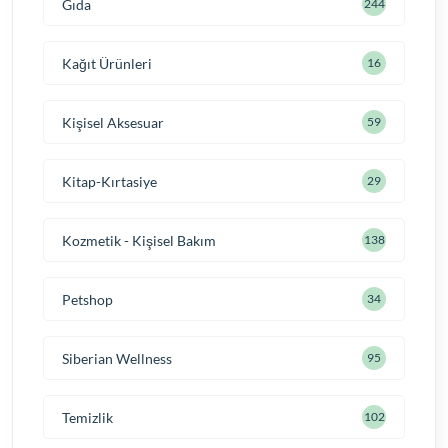
Gıda
244
Kağıt Ürünleri
16
Kişisel Aksesuar
59
Kitap-Kırtasiye
29
Kozmetik - Kişisel Bakım
138
Petshop
34
Siberian Wellness
95
Temizlik
102