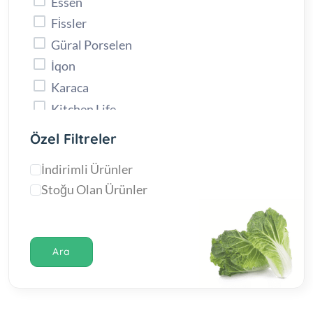
Essen
Fi̇ssler
Güral Porselen
İqon
Karaca
Kitchen Life
Kütahya Porselen
Özel Filtreler
Lav
İndirimli Ürünler
Lava
Stoğu Olan Ürünler
Madam Coco
Nehir
Nehi̇r
Ara
Parex
Paşabahçe
Perotti