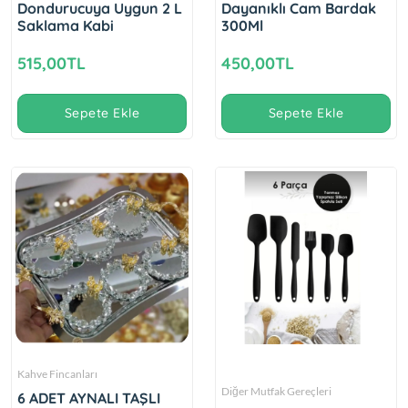
Dondurucuya Uygun 2 L
Dayanıklı Cam Bardak
Saklama Kabi
300Ml
515,00TL
450,00TL
Sepete Ekle
Sepete Ekle
Kahve Fincanları
Diğer Mutfak Gereçleri
6 ADET AYNALI TAŞLI