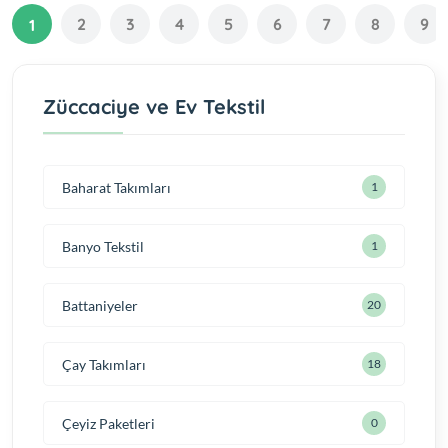
2
3
4
5
6
7
8
9
1
Züccaciye ve Ev Tekstil
Baharat Takımları
1
Banyo Tekstil
1
Battaniyeler
20
Çay Takımları
18
Çeyiz Paketleri
0