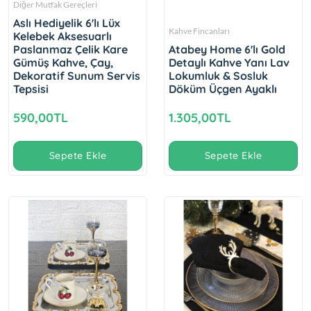
Diğer Mutfak Gereçleri
Aslı Hediyelik 6'lı Lüx
Kahve Fincanları
Kelebek Aksesuarlı
Paslanmaz Çelik Kare
Atabey Home 6'lı Gold
Gümüş Kahve, Çay,
Detaylı Kahve Yanı Lav
Dekoratif Sunum Servis
Lokumluk & Sosluk
Tepsisi
Döküm Üçgen Ayaklı
590,00TL
1.305,00TL
Sepete Ekle
Sepete Ekle