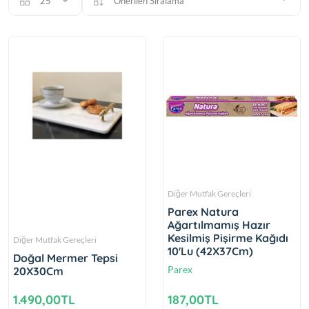
25
Önerilen Sıralama
Diğer Mutfak Gereçleri
Parex Natura
Ağartılmamış Hazır
Kesilmiş Pişirme Kağıdı
Diğer Mutfak Gereçleri
10'Lu (42X37Cm)
Doğal Mermer Tepsi
Parex
20X30Cm
1.490,00TL
187,00TL