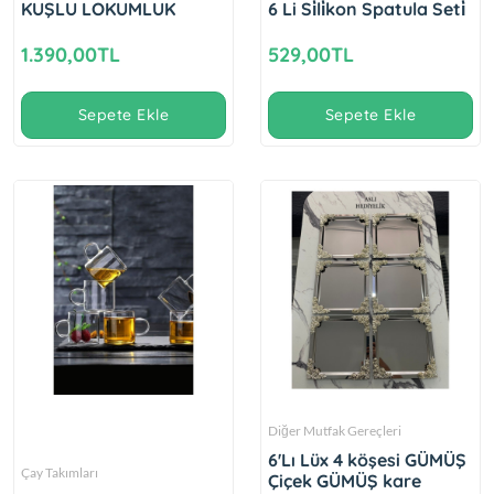
KUŞLU LOKUMLUK
6 Li Si̇li̇kon Spatula Seti̇
1.390,00TL
529,00TL
Sepete Ekle
Sepete Ekle
Diğer Mutfak Gereçleri
6'Lı Lüx 4 köşesi GÜMÜŞ
Çay Takımları
Çiçek GÜMÜŞ kare