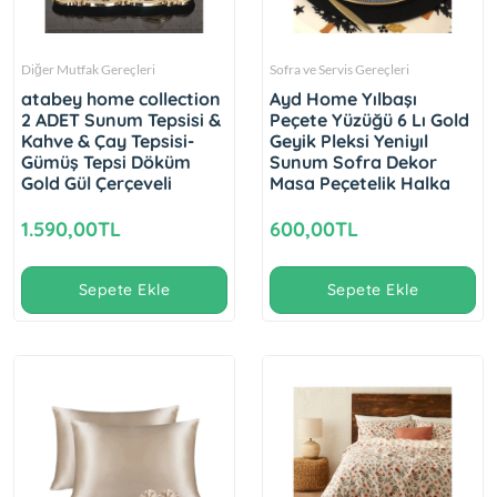
Diğer Mutfak Gereçleri
Sofra ve Servis Gereçleri
atabey home collection
Ayd Home Yılbaşı
2 ADET Sunum Tepsisi &
Peçete Yüzüğü 6 Lı Gold
Kahve & Çay Tepsisi-
Geyik Pleksi Yeniyıl
Gümüş Tepsi Döküm
Sunum Sofra Dekor
Gold Gül Çerçeveli
Masa Peçetelik Halka
1.590,00TL
600,00TL
Sepete Ekle
Sepete Ekle