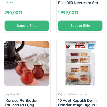
Parex
Püsküllü Nevresim Seti
290,00TL
1.999,00TL
Sepete Ekle
Sepete Ekle
Çay Takımları
Diğer Mutfak Gereçleri
.Karaca Refikadan
10 Adet Kapakli Deri̇n
Tatlıcan 6'Lı Çay
Dondurucuya Uygun 1 L