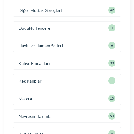
Diğer Mutfak Gereçleri
42
Düdüklü Tencere
4
Havlu ve Hamam Setleri
6
Kahve Fincanları
30
Kek Kalıpları
1
Matara
10
Nevresim Takımları
50
Pike Takımları
0