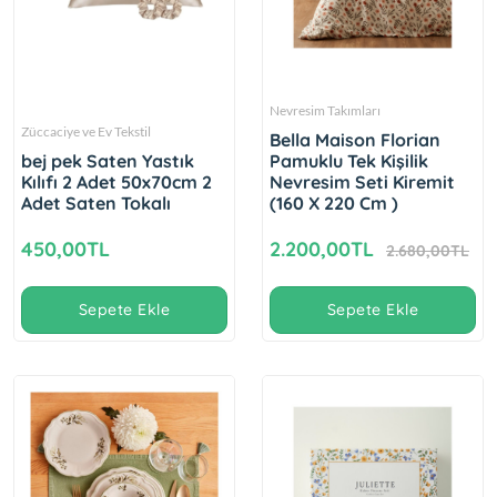
Nevresim Takımları
Züccaciye ve Ev Tekstil
Bella Maison Florian
bej pek Saten Yastık
Pamuklu Tek Kişilik
Kılıfı 2 Adet 50x70cm 2
Nevresim Seti Kiremit
Adet Saten Tokalı
(160 X 220 Cm )
450,00TL
2.200,00TL
2.680,00TL
Sepete Ekle
Sepete Ekle