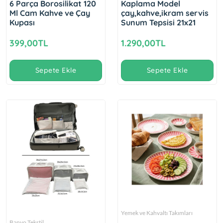
6 Parça Borosilikat 120
Kaplama Model
Ml Cam Kahve ve Çay
çay,kahve,ikram servis
Kupası
Sunum Tepsisi 21x21
399,00TL
1.290,00TL
Sepete Ekle
Sepete Ekle
Yemek ve Kahvaltı Takımları
Banyo Tekstil