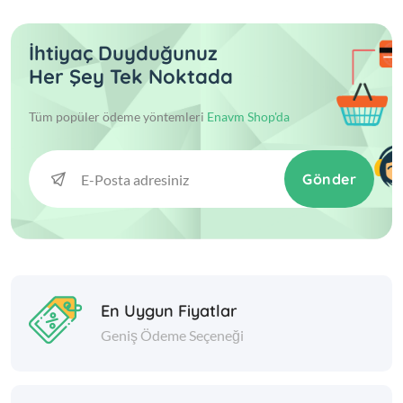
Porland
Schafer
İhtiyaç Duyduğunuz
Taç
Her Şey Tek Noktada
Tefal
Tüm popüler ödeme yöntemleri
Enavm Shop'da
Thermoad
Yataş
Gönder
En Uygun Fiyatlar
Geniş Ödeme Seçeneği