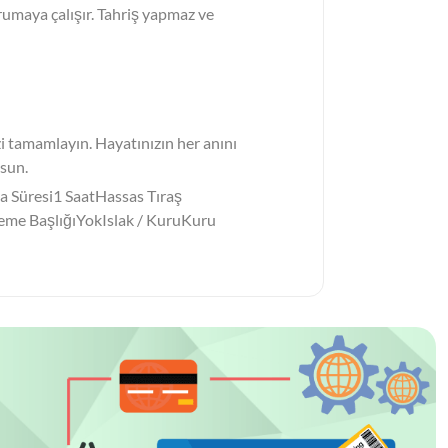
orumaya çalışır. Tahriş yapmaz ve
izi tamamlayın. Hayatınızın her anını
lsun.
 Süresi1 SaatHassas Tıraş
eme BaşlığıYokIslak / KuruKuru