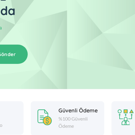
ada
a
Gönder
z
Güvenli Ödeme
%100 Güvenli
go
Ödeme