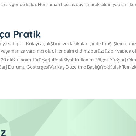
rı artık geride kaldı. Her zaman hassas davranarak cildin yapısını k
ça Pratik
ıya sahiptir. Kolayca çalıştırın ve dakikalar içinde tıraş işlemlerin
yaşamanıza yardımcı olur. Her daim cildiniz pürüzsüz bir yapıda o
20 dkKullanım TürüŞarjlıRenkSiyahKullanım BölgesiYüzŞarj Olma
Şarj Durumu GöstergesiVarKaş Düzeltme BaşlığıYokKulak Temizl
z