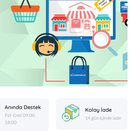
Anında Destek
Kolay İade
Pzt-Cmt 09:00-
14 gün içinde iade
18:00