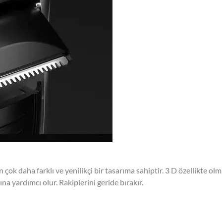
çok daha farklı ve yenilikçi bir tasarıma sahiptir. 3 D özellikte ol
a yardımcı olur. Rakiplerini geride bırakır.