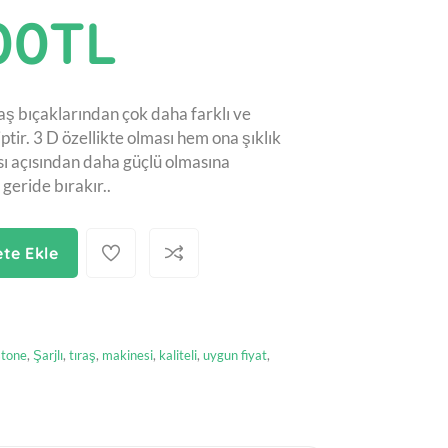
00TL
aş bıçaklarından çok daha farklı ve
iptir. 3 D özellikte olması hem ona şıklık
ı açısından daha güçlü olmasına
 geride bırakır..
te Ekle
stone
,
Şarjlı
,
tıraş
,
makinesi
,
kaliteli
,
uygun fiyat
,