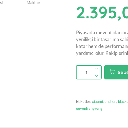
2.395,
Piyasada mevcut olan tır
yenilikçi bir tasarıma sah
katar hem de performans
yardımcı olur. Rakiplerini
Sepe
Etiketler:
xiaomi
,
enchen
,
black
güvenli alışveriş