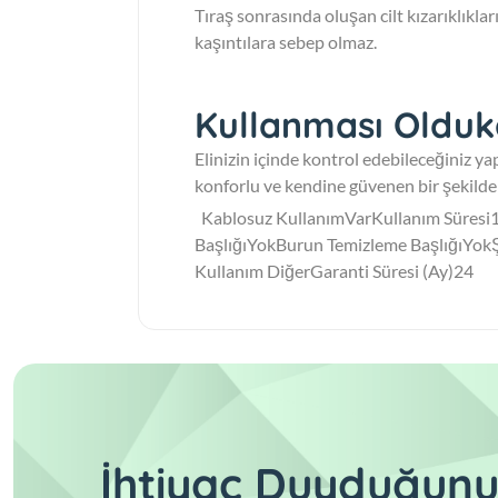
Tıraş sonrasında oluşan cilt kızarıklıkla
kaşıntılara sebep olmaz.
Kullanması Olduk
Elinizin içinde kontrol edebileceğiniz yap
konforlu ve kendine güvenen bir şekilde 
Kablosuz KullanımVarKullanım Süresi1
BaşlığıYokBurun Temizleme BaşlığıYok
Kullanım DiğerGaranti Süresi (Ay)24
İhtiyaç Duyduğunu